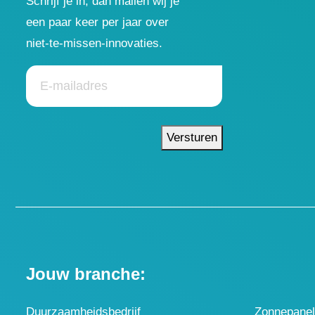
Schrijf je in, dan mailen wij je
een paar keer per jaar over
niet-te-missen-innovaties.
Versturen
Jouw branche:
Duurzaamheidsbedrijf
Zonnepane