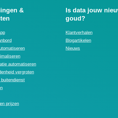
ingen &
Is data jouw nie
ten
goud?
App
Klantverhalen
anbord
Blogartikelen
utomatiseren
Nieuws
imaliseren
tie automatiseren
denheid vergroten
buitendienst
en
en prijzen