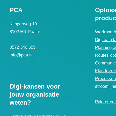
PCA
Oploss
produc
Klipperweg 19
8102 HR Raalte
Werkbon 
Digitaal pl
0572 346 655
Planning a
info@pca.nl
Routes opt
Communica
Klanttevre
Processen 
Digi-kansen voor
stroomlijn
jouw organisatie
weten?
Pakketten 