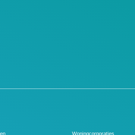
len
Woningcorporaties