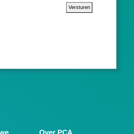
Versturen
uwe
Over PCA