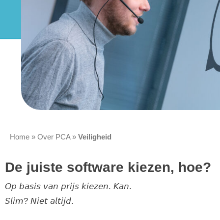
Home
»
Over PCA
»
Veiligheid
De juiste software kiezen, hoe?
𝘖𝘱 𝘣𝘢𝘴𝘪𝘴 𝘷𝘢𝘯 𝘱𝘳𝘪𝘫𝘴 𝘬𝘪𝘦𝘻𝘦𝘯. 𝘒𝘢𝘯.
𝘚𝘭𝘪𝘮? 𝘕𝘪𝘦𝘵 𝘢𝘭𝘵𝘪𝘫𝘥.