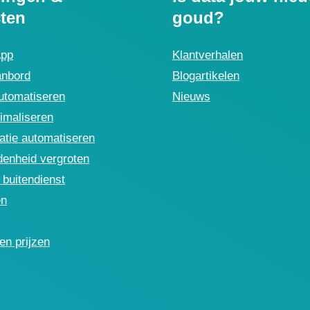
ten
goud?
App
Klantverhalen
anbord
Blogartikelen
utomatiseren
Nieuws
imaliseren
tie automatiseren
denheid vergroten
buitendienst
en
en prijzen