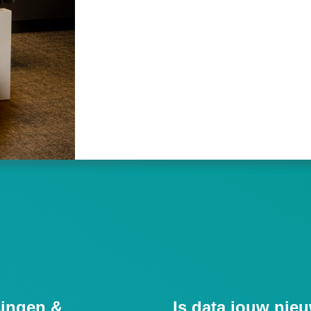
ingen &
Is data jouw nie