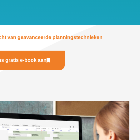
cht van geavanceerde planningstechnieken
s gratis e-book aan