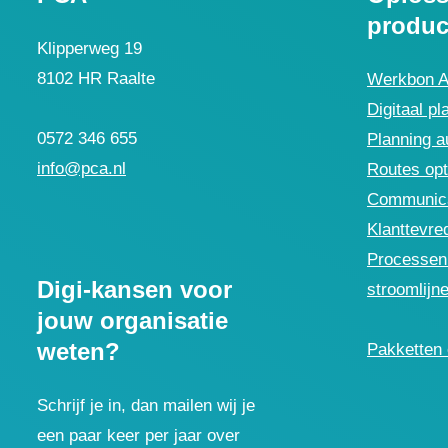
produc
Klipperweg 19
8102 HR Raalte
Werkbon 
Digitaal pl
0572 346 655
Planning a
info@pca.nl
Routes opt
Communica
Klanttevre
Processen 
Digi-kansen voor
stroomlijn
jouw organisatie
weten?
Pakketten 
Schrijf je in, dan mailen wij je
een paar keer per jaar over