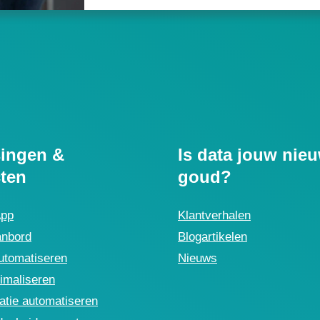
ingen &
Is data jouw nie
ten
goud?
App
Klantverhalen
anbord
Blogartikelen
utomatiseren
Nieuws
imaliseren
tie automatiseren