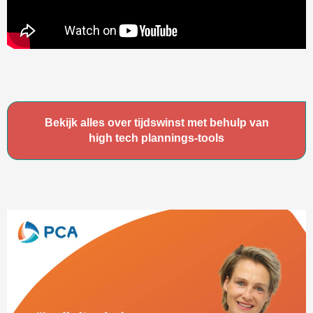
Bekijk alles over tijdswinst met behulp van
high tech plannings-tools