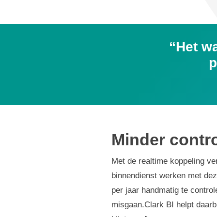
“Het w
p
Minder contro
Met de realtime koppeling ve
binnendienst werken met dez
per jaar handmatig te control
misgaan.Clark BI helpt daarbi