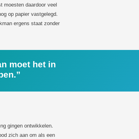
nst moesten daardoor veel
nog op papier vastgelegd.
vakman ergens staat zonder
an moet het in
pen.”
ng gingen ontwikkelen.
ood zich aan om als een