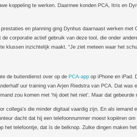
uwe koppeling te werken. Daarmee konden PCA, Itris en Dy
n prestaties en planning ging Dynhus daarnaast werken met C
 corporatie actief gebruik van deze tool, die onder andere r
e klussen inzichtelijk maakt. “Je ziet meteen waar het schu
te de buitendienst over op de
PCA-app
op iPhone en iPad. D
nderhalf uur training van Arjen Riedstra van PCA. Dat was ec
emand zou komen met ‘hij doet het niet’. Maar dat gebeurde n
oor collega’s die minder digitaal vaardig zijn. En als iemand 
nteur dacht dat hij een telefoonnummer moest kopiëren om t
op het telefoontje, dat ís de belknop. Zulke dingen maken he