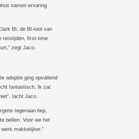
nhus samen ervaring
lark BI, de BI-tool van
eistijden, first-time
urt,” zegt Jaco.
e adoptie ging opvallend
ht fantastisch. Ik zat
iet”, lacht Jaco.
ergens tegenaan liep,
e bellen. Voor we het
t werk makkelijker.”