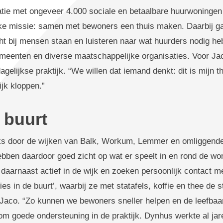
tie met ongeveer 4.000 sociale en betaalbare huurwoningen 
ijke missie: samen met bewoners een thuis maken. Daarbij 
ht bij mensen staan en luisteren naar wat huurders nodig 
eenten en diverse maatschappelijke organisaties. Voor Jac
agelijkse praktijk. “We willen dat iemand denkt: dit is mijn t
jk kloppen.”
 buurt
ks door de wijken van Balk, Workum, Lemmer en omliggende 
bben daardoor goed zicht op wat er speelt in en rond de wo
daarnaast actief in de wijk en zoeken persoonlijk contact m
es in de buurt’, waarbij ze met statafels, koffie en thee de s
gt Jaco. “Zo kunnen we bewoners sneller helpen en de leefbaa
 om goede ondersteuning in de praktijk. Dynhus werkte al j