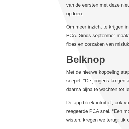
van de eersten met deze nie
opdoen.
Om meer inzicht te krijgen i
PCA. Sinds september maakt de
fixes en oorzaken van mislukt
Belknop
Met de nieuwe koppeling stap
soepel. “De jongens kregen a
daarna bijna te wachten tot i
De app bleek intuïtief, ook v
reageerde PCA snel. “Een mo
wisten, kregen we terug: tik 