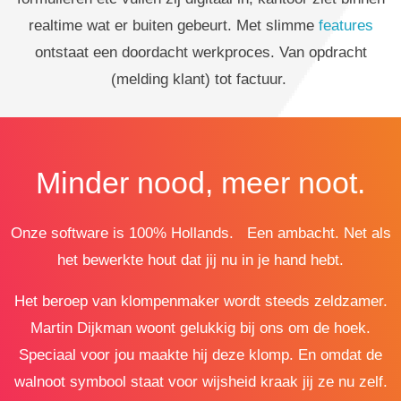
realtime wat er buiten gebeurt. Met slimme
features
ontstaat een doordacht werkproces. Van opdracht
(melding klant) tot factuur.
Minder nood, meer noot.
Onze software is 100% Hollands. Een ambacht. Net als
het bewerkte hout dat jij nu in je hand hebt.
Het beroep van klompenmaker wordt steeds zeldzamer.
Martin Dijkman woont gelukkig bij ons om de hoek.
Speciaal voor jou maakte hij deze klomp. En omdat de
walnoot symbool staat voor wijsheid kraak jij ze nu zelf.