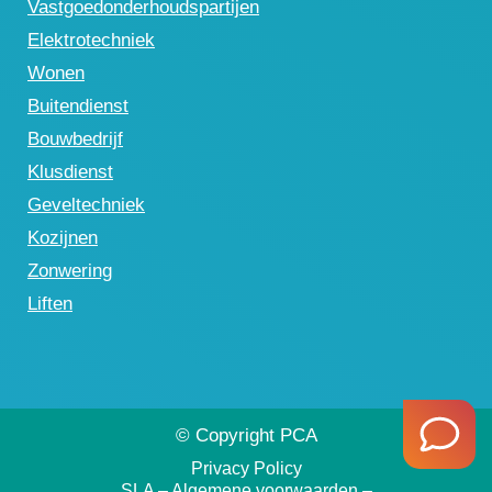
Vastgoedonderhoudspartijen
Elektrotechniek
Wonen
Buitendienst
Bouwbedrijf
Klusdienst
Geveltechniek
Kozijnen
Zonwering
Liften
© Copyright PCA
Privacy Policy
SLA – Algemene voorwaarden –